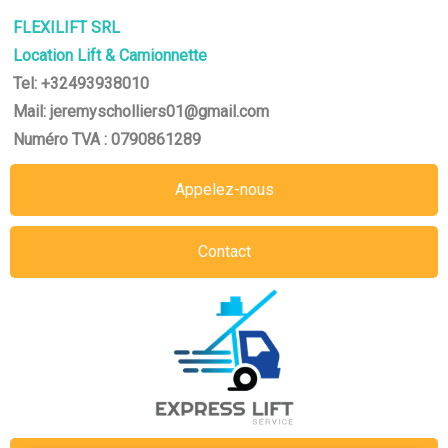
FLEXILIFT SRL
Location Lift & Camionnette
Tel: +32493938010
Mail: jeremyscholliers01@gmail.com
Numéro TVA : 0790861289
Appelez-nous
Contact