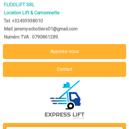
FLEXILIFT SRL
Location Lift & Camionnette
Tel: +32493938010
Mail: jeremyscholliers01@gmail.com
Numéro TVA : 0790861289
Appelez-nous
Contact