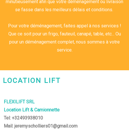
minutieusement afin que votre déménagement ou livraison
se fasse dans les meilleurs délais et conditions.
Pour votre déménagement, faites appel à nos services !
Que ce soit pour un frigo, fauteuil, canapé, table, etc... Ou
pour un déménagement complet, nous sommes à votre
service.
LOCATION LIFT
CHARLEROI-MONS-NAMUR
FLEXILIFT SRL
Location Lift & Camionnette
Tel: +32493938010
Mail: jeremyscholliers01@gmail.com