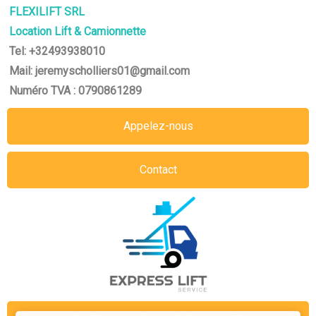
FLEXILIFT SRL
Location Lift & Camionnette
Tel: +32493938010
Mail: jeremyscholliers01@gmail.com
Numéro TVA : 0790861289
Appelez-nous
Contact