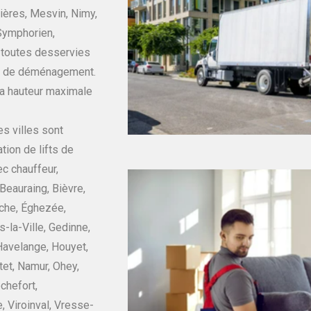
ères, Mesvin, Nimy,
Symphorien,
t toutes desservies
fts de déménagement.
la hauteur maximale
s villes sont
tion de lifts de
c chauffeur,
eauraing, Bièvre,
sche, Éghezée,
-la-Ville, Gedinne,
Havelange, Houyet,
et, Namur, Ohey,
chefort,
 Viroinval, Vresse-