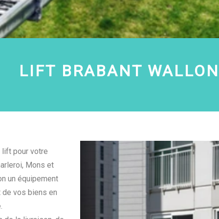
LIFT
BRABANT WALLO
lift pour votre
rleroi, Mons et
ion un équipement
rt de vos biens en
.