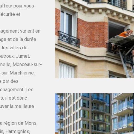
uffeur pour vous
écurité et
nagement varient en
age et de la durée
 les villes de
outroux, Jumet,
inelle, Monceau-sur-
-sur-Marchienne,
s par des
éménagement. Les
s, il est donc
uver la meilleure
a région de Mons,
in, Harmignies,