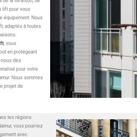
de la livraison, de
u lift pour vous
tre équipement. Nous
t, adaptés à toutes
maisons.
ft
, vous
out en protégeant
z-nous dès
nnalisé pour votre
Namur. Nous sommes
e projet de
ns les régions
Namur, vous pourriez
nagement avec